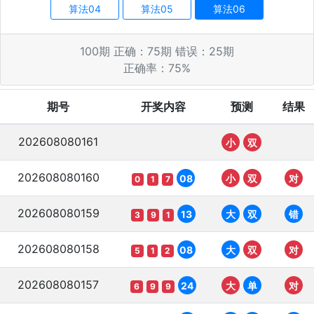
算法04
算法05
算法06
100
期 正确：
75
期 错误：
25
期
正确率：
75
%
期号
开奖内容
预测
结果
202608080161
小
双
202608080160
08
小
双
对
0
1
7
202608080159
13
大
双
错
3
9
1
202608080158
08
大
双
对
5
1
2
202608080157
24
大
单
对
6
9
9