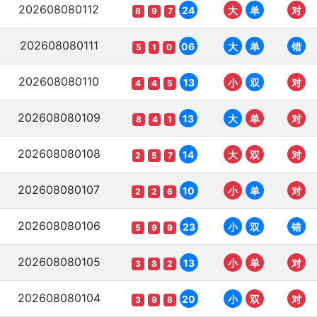
202608080112
24
大
单
对
8
9
7
202608080111
06
大
单
错
5
1
0
202608080110
13
小
双
对
4
4
5
202608080109
13
大
单
对
8
4
1
202608080108
14
大
双
对
2
5
7
202608080107
10
小
单
对
2
2
6
202608080106
23
小
双
错
5
9
9
202608080105
13
小
单
对
3
8
2
202608080104
20
小
双
对
3
9
8