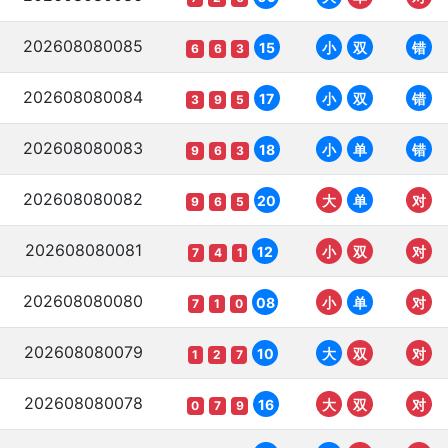
202608080085
15
小
双
错
6
6
3
202608080084
17
小
双
错
3
9
5
202608080083
18
小
单
错
9
6
3
202608080082
20
大
单
对
9
6
5
202608080081
12
小
双
对
7
4
1
202608080080
08
小
单
对
7
1
0
202608080079
10
大
双
对
1
2
7
202608080078
16
大
双
对
0
7
9