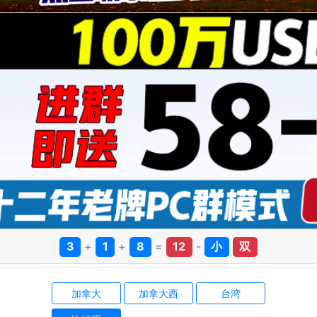
3
+
1
+
8
=
12
-
小
双
加拿大
加拿大西
台湾