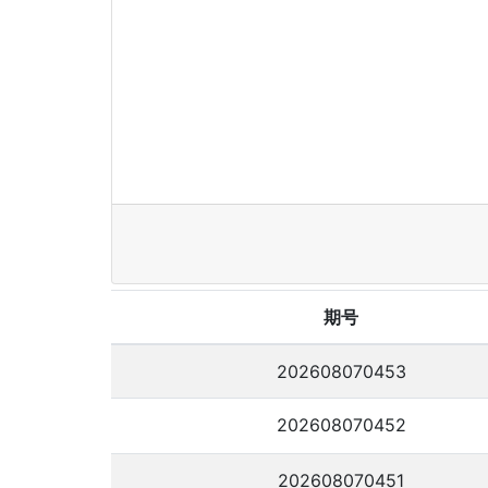
期号
202608070453
202608070452
202608070451