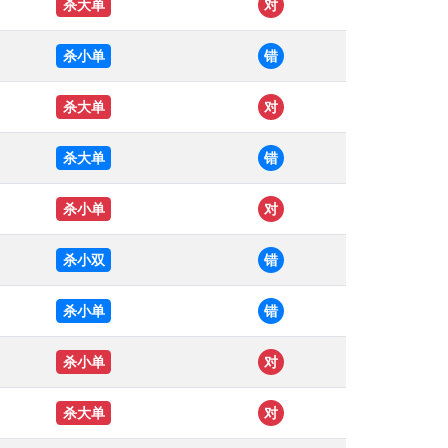
杀大单
对
杀小单
错
杀大单
对
杀大单
错
杀小单
对
杀小双
错
杀小单
错
杀小单
对
杀大单
对