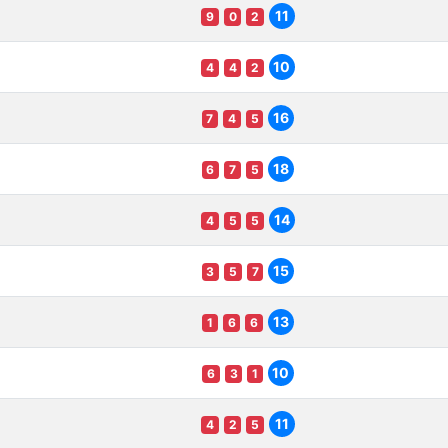
11
9
0
2
10
4
4
2
16
7
4
5
18
6
7
5
14
4
5
5
15
3
5
7
13
1
6
6
10
6
3
1
11
4
2
5