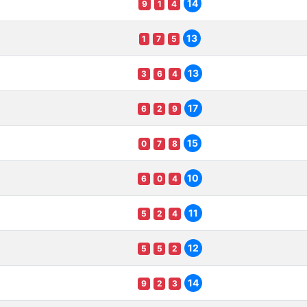
14
9
1
4
13
1
7
5
13
3
6
4
17
6
2
9
15
0
7
8
10
6
0
4
11
5
2
4
12
5
5
2
14
9
2
3