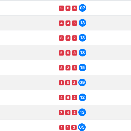
07
3
0
4
13
4
4
5
13
8
3
2
18
5
5
8
15
8
2
5
09
1
5
3
12
4
6
2
13
7
4
2
05
1
1
3