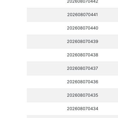
202608070442
202608070441
202608070440
202608070439
202608070438
202608070437
202608070436
202608070435
202608070434