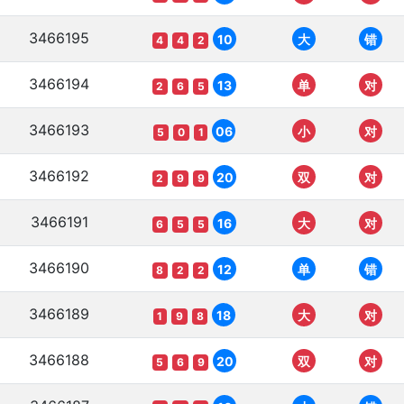
3466195
10
大
错
4
4
2
3466194
13
单
对
2
6
5
3466193
06
小
对
5
0
1
3466192
20
双
对
2
9
9
3466191
16
大
对
6
5
5
3466190
12
单
错
8
2
2
3466189
18
大
对
1
9
8
3466188
20
双
对
5
6
9