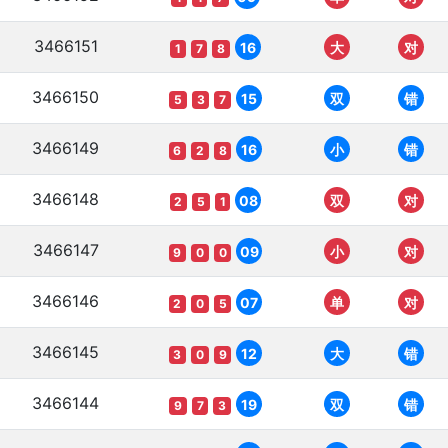
3466151
16
大
对
1
7
8
3466150
15
双
错
5
3
7
3466149
16
小
错
6
2
8
3466148
08
双
对
2
5
1
3466147
09
小
对
9
0
0
3466146
07
单
对
2
0
5
3466145
12
大
错
3
0
9
3466144
19
双
错
9
7
3