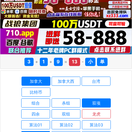
3
+
1
+
9
=
13
-
小
单
加拿大
加拿大西
台湾
比特币
组合
杀组
双项
四余
双组
龙虎
算法01
算法02
算法03