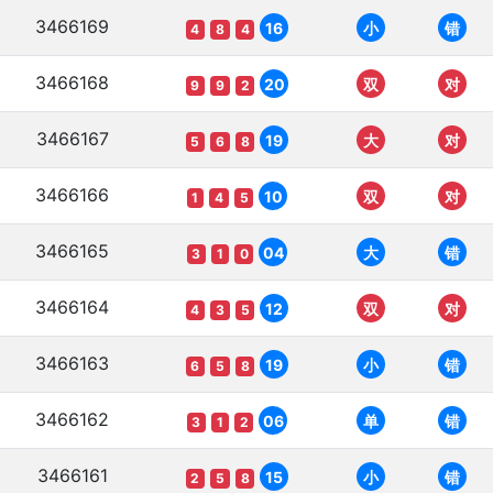
3466169
16
小
错
4
8
4
3466168
20
双
对
9
9
2
3466167
19
大
对
5
6
8
3466166
10
双
对
1
4
5
3466165
04
大
错
3
1
0
3466164
12
双
对
4
3
5
3466163
19
小
错
6
5
8
3466162
06
单
错
3
1
2
3466161
15
小
错
2
5
8