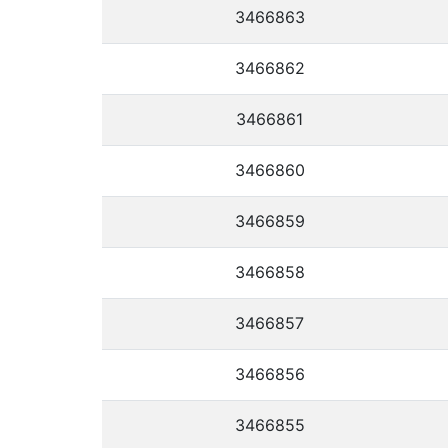
3466863
3466862
3466861
3466860
3466859
3466858
3466857
3466856
3466855