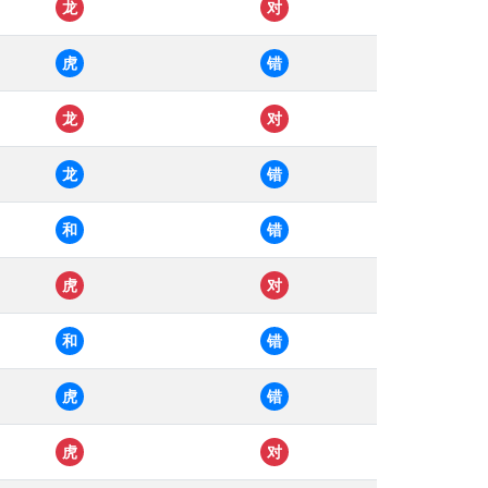
龙
对
虎
错
龙
对
龙
错
和
错
虎
对
和
错
虎
错
虎
对