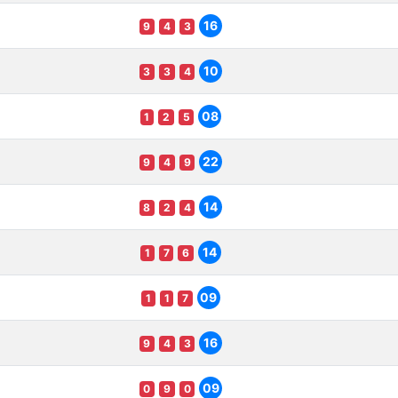
16
9
4
3
10
3
3
4
08
1
2
5
22
9
4
9
14
8
2
4
14
1
7
6
09
1
1
7
16
9
4
3
09
0
9
0