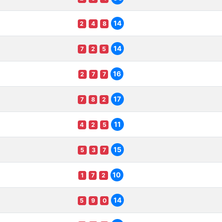
14
2
4
8
14
7
2
5
16
2
7
7
17
7
8
2
11
4
2
5
15
5
3
7
10
1
7
2
14
5
9
0