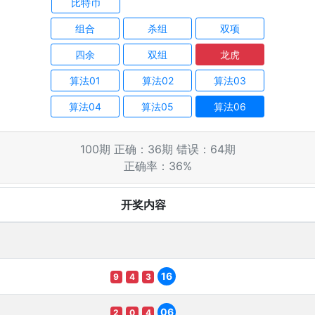
比特币
组合
杀组
双项
四余
双组
龙虎
算法01
算法02
算法03
算法04
算法05
算法06
100
期 正确：
36
期 错误：
64
期
正确率：
36
%
开奖内容
16
9
4
3
06
2
0
4