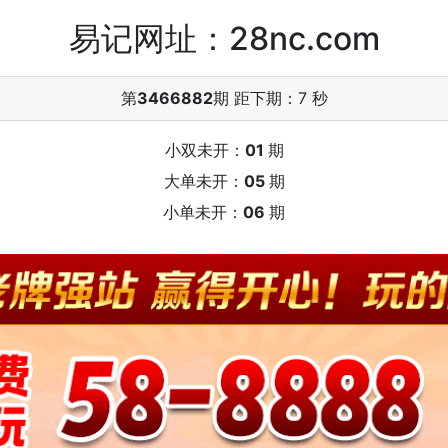
易记网址：28nc.com
第
3466882
期 距下期：
6 秒
小双未开：
01
期
大单未开：
05
期
小单未开：
06
期