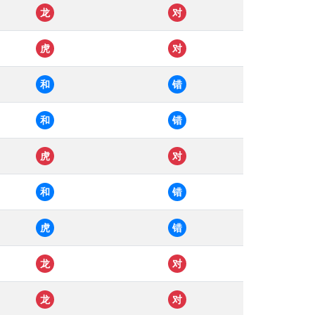
龙
对
虎
对
和
错
和
错
虎
对
和
错
虎
错
龙
对
龙
对