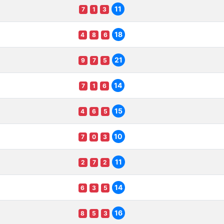
11
7
1
3
18
4
8
6
21
9
7
5
14
7
1
6
15
4
6
5
10
7
0
3
11
2
7
2
14
6
3
5
16
8
5
3