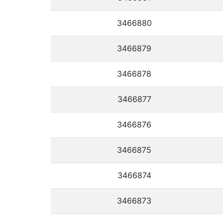
3466880
3466879
3466878
3466877
3466876
3466875
3466874
3466873