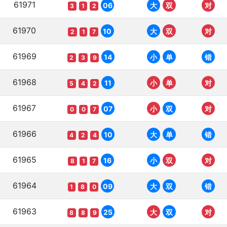
61971
06
大
双
对
3
1
2
61970
10
大
双
对
2
1
7
61969
14
小
单
错
2
3
9
61968
11
小
单
对
5
4
2
61967
07
小
双
对
0
0
7
61966
10
大
单
错
4
2
4
61965
16
小
双
对
8
1
7
61964
09
大
双
错
1
8
0
61963
25
大
双
对
8
8
9