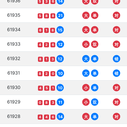
61936
14
大
双
对
5
3
6
61935
21
大
单
对
5
8
8
61934
15
大
单
对
6
1
8
61933
12
小
双
对
4
2
6
61932
12
大
单
错
8
1
3
61931
10
大
单
错
8
2
0
61930
10
小
单
对
4
5
1
61929
11
小
双
对
0
8
3
61928
14
大
单
对
4
4
6