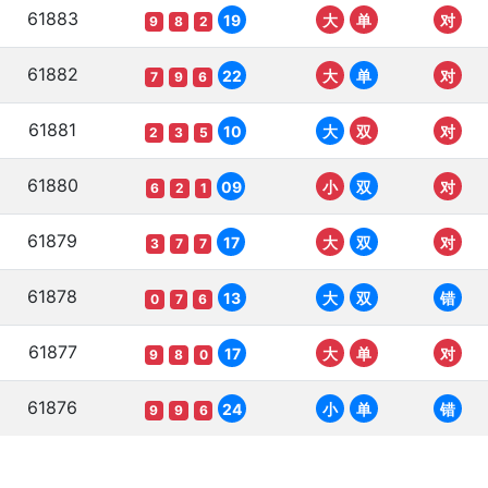
61883
19
大
单
对
9
8
2
61882
22
大
单
对
7
9
6
61881
10
大
双
对
2
3
5
61880
09
小
双
对
6
2
1
61879
17
大
双
对
3
7
7
61878
13
大
双
错
0
7
6
61877
17
大
单
对
9
8
0
61876
24
小
单
错
9
9
6