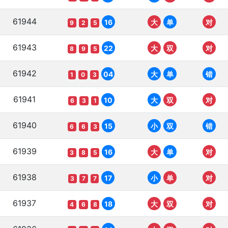
61944
16
大
单
对
9
2
5
61943
22
大
双
对
8
9
5
61942
04
大
单
错
1
0
3
61941
10
大
双
对
6
3
1
61940
15
小
双
错
6
6
3
61939
16
大
单
对
3
8
5
61938
17
小
单
对
3
7
7
61937
18
大
双
对
4
6
8