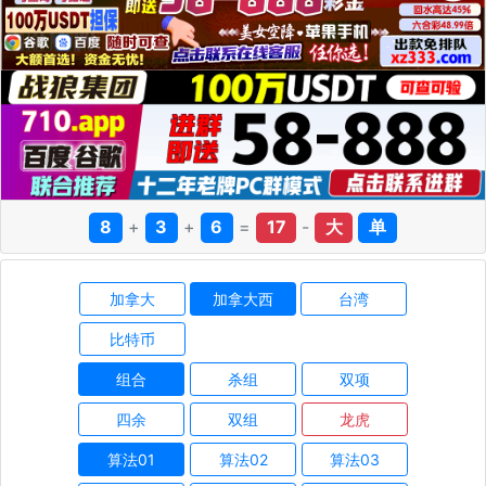
8
+
3
+
6
=
17
-
大
单
加拿大
加拿大西
台湾
比特币
组合
杀组
双项
四余
双组
龙虎
算法01
算法02
算法03