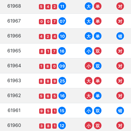
61968
11
大
单
对
5
4
2
61967
07
大
单
对
0
0
7
61966
10
大
单
错
4
2
4
61965
16
小
双
对
8
1
7
61964
09
小
双
对
1
8
0
61963
25
大
单
对
8
8
9
61962
16
大
单
对
5
6
5
61961
15
小
双
错
9
5
1
61960
12
小
双
对
3
8
1