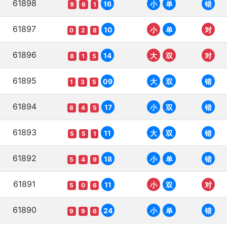
61898
16
小
单
错
9
6
1
61897
10
小
单
对
0
2
8
61896
14
大
双
对
8
1
5
61895
09
大
双
错
1
3
5
61894
17
小
双
错
8
4
5
61893
11
大
双
错
5
5
1
61892
18
小
单
错
5
4
9
61891
11
小
双
对
5
0
6
61890
24
小
单
错
9
9
6