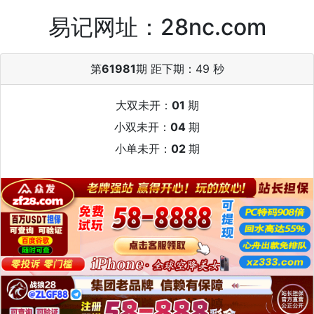
易记网址：28nc.com
第
61981
期 距下期：
49 秒
大双未开：
01
期
小双未开：
04
期
小单未开：
02
期