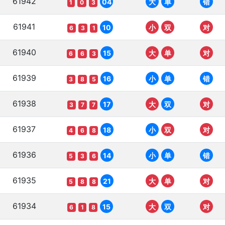
61942
04
大
单
错
1
0
3
61941
10
小
双
对
6
3
1
61940
15
大
单
对
6
6
3
61939
16
小
单
错
3
8
5
61938
17
大
双
对
3
7
7
61937
18
小
双
对
4
6
8
61936
14
小
单
错
5
3
6
61935
21
大
单
对
5
8
8
61934
15
大
双
对
6
1
8