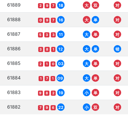
61889
18
大
双
对
2
9
7
61888
16
大
单
对
0
9
7
61887
11
大
单
对
5
3
3
61886
12
大
单
错
3
8
1
61885
03
大
单
对
2
1
0
61884
09
大
单
对
1
7
1
61883
19
小
单
对
9
8
2
61882
22
小
双
对
7
9
6