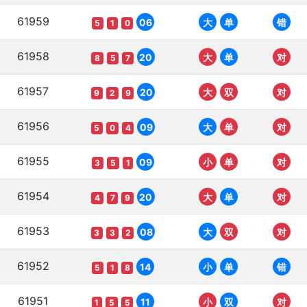
61959
06
大
单
错
5
1
0
61958
20
大
单
对
8
5
7
61957
20
大
双
对
9
2
9
61956
09
大
单
对
5
0
4
61955
09
小
单
对
3
5
1
61954
20
大
单
对
4
7
9
61953
08
大
双
对
3
3
2
61952
14
小
单
错
5
1
8
61951
11
小
双
对
1
5
5